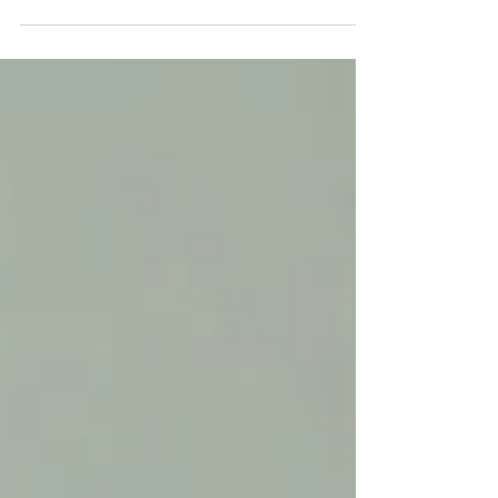
ゲストが主役の結婚式 ＿＿＿＿＿＿＿＿＿＿＿＿＿＿＿＿
＿＿＿＿＿＿ 結婚式を挙げられるか 迷われていた当初のお
ふたりが 心の中で求めていた 理想とする結婚式のイメージ
と SALLYが大切にしている結婚式の キーワードがマッチし
て 私たちをのことを見つけてくれました...