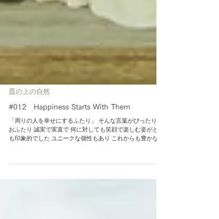
皿の上の自然
#012 Happiness Starts With Them
「周りの人を幸せにするふたり」 そんな言葉がぴったりの
おふたり 誠実で実直で 何に対しても笑顔で楽しむ姿がとて
も印象的でした ユニークな個性もあり これからも豊かな人
生を共に築いていかれることを 関わったスタッフ全員が強
く感じた そんなおふたりのウエディング Wedding...